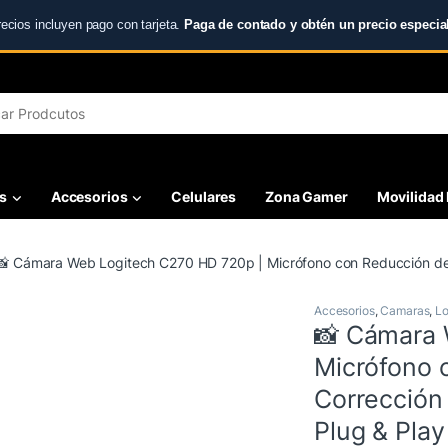
recios incluyen pago con tarjeta.
Paga de contado y obtén un precio especial
r:
s
Accesorios
Celulares
Zona Gamer
Movilidad 
📸 Cámara Web Logitech C270 HD 720p | Micrófono con Reducción de R
Accesorios
,
Camaras
,
Lo
📸 Cámara 
Micrófono 
Corrección 
Plug & Pla