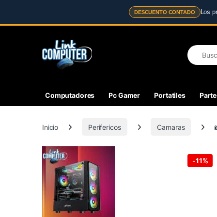
Los p
DESCUENTO CONTADO
Skip to navigation
Skip to content
Search fo
Computadores
Pc Gamer
Portatiles
Parte
Inicio
Perifericos
Camaras
-
11%