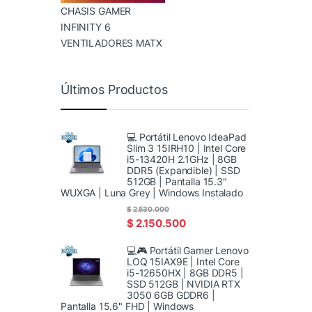
CHASIS GAMER
INFINITY 6
VENTILADORES MATX
Últimos Productos
💻 Portátil Lenovo IdeaPad
Slim 3 15IRH10 | Intel Core
i5-13420H 2.1GHz | 8GB
DDR5 (Expandible) | SSD
512GB | Pantalla 15.3"
WUXGA | Luna Grey | Windows Instalado
$
2.530.000
$
2.150.500
💻🎮 Portátil Gamer Lenovo
LOQ 15IAX9E | Intel Core
i5-12650HX | 8GB DDR5 |
SSD 512GB | NVIDIA RTX
3050 6GB GDDR6 |
Pantalla 15.6" FHD | Windows