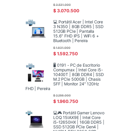
$
3.531.000
$
3.070.500
💻 Portátil Acer | Intel Core
3 N350 | 8GB DDR5 | SSD
512GB PCIe | Pantalla
15.6" FHD IPS | WiFi 6 +
Bluetooth | Pereira
$
1.831.000
$
1.592.750
🖥️ 0191 - PC de Escritorio
Compumax | Intel Core i5-
10400T | 8GB DDR4 | SSD
M.2 PCIe 500GB | Chasis
SFF | Monitor 24" 120Hz
FHD | Pereira
$
2.256.000
$
1.960.750
💻🎮 Portátil Gamer Lenovo
LOQ 15IAX9E | Intel Core
i5-12650HX | 16GB DDR5 |
SSD 512GB PCIe Gen4 |