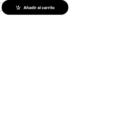
ech C270 HD 720p | Micrófono con Reducción de Ruido | Corrección
Añadir al carrito