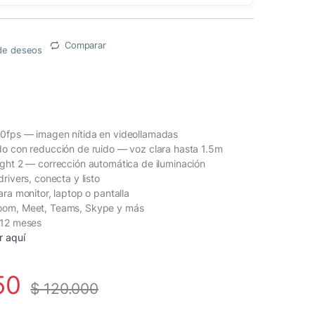
Comparar
a de deseos
0fps — imagen nítida en videollamadas
do con reducción de ruido — voz clara hasta 1.5m
ght 2 — corrección automática de iluminación
rivers, conecta y listo
ra monitor, laptop o pantalla
oom, Meet, Teams, Skype y más
 12 meses
r aquí
50
$
120.000