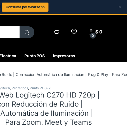
×
.
Consultar por WhatsApp
$
0
0
Electrica
Punto POS
Impresoras
uido | Corrección Automática de Iluminación | Plug & Play | Para Z
gitech
,
Perifericos
,
Punto POS-2
Web Logitech C270 HD 720p |
con Reducción de Ruido |
Automática de Iluminación |
y | Para Zoom, Meet y Teams