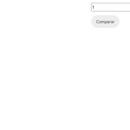
📸 Cámara Web Logit
Comparar