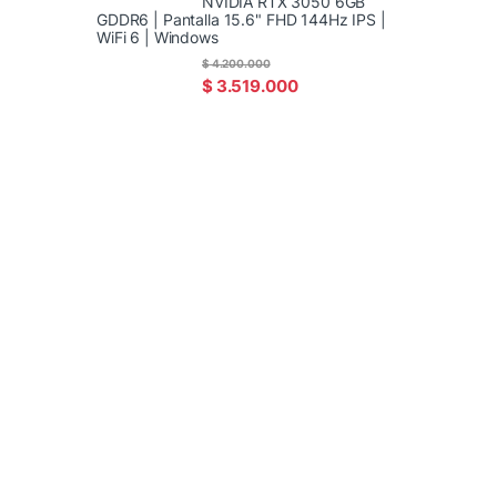
NVIDIA RTX 3050 6GB
GDDR6 | Pantalla 15.6" FHD 144Hz IPS |
WiFi 6 | Windows
$
4.200.000
$
3.519.000