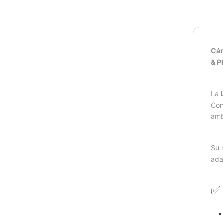
Cám
& P
La
Con
amb
Su 
ada
✅