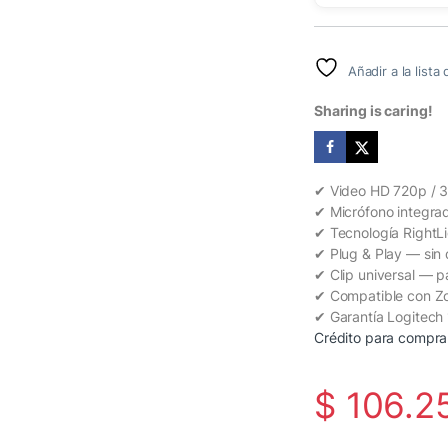
Añadir a la list
Sharing is caring!
✔ Video HD 720p / 3
✔ Micrófono integra
✔ Tecnología RightLi
✔ Plug & Play — sin d
✔ Clip universal — pa
✔ Compatible con Z
✔ Garantía Logitech
Crédito para compra
$
106.2