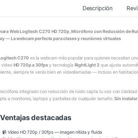
Descripción
Rev
ara Web Logitech C270 HD 720p, Micrófono con Reducción de Ruid
lay — La webcam perfecta para clases y reuniones virtuales
Logitech C270
es la webcam más popular para quienes necesitan una cá
 video
HD 720p a 30fps
y tecnología
RightLight 2
que ajusta automát
iente, siempre te verás bien en videollamadas — incluso en habitacio
micrófono integrado con reducción de ruido capta tu voz con claridad ha
pta a monitores, laptops y pantallas de cualquier tamaño.
Sin instala
Ventajas destacadas
📹 Video HD 720p / 30fps — imagen nítida y fluida